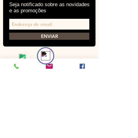
Seja notificado sobre as novidades
e as promoções
Time de suporte
Online
🔎 Encontre suas respostas conosco
ENVIAR
SOCIAL
TOP CATEGORIAS
Facebook
Calça Cargo Masculinas
Camisetas
Instagram
Polos
Google+
MONTÉS