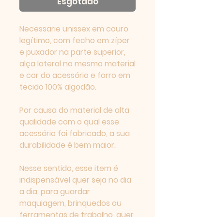
Esgotado
Powered by
InnoTech Apps
Necessarie unissex em couro 
legítimo, com fecho em zíper 
e puxador na parte superior, 
alça lateral no mesmo material 
e cor do acessório e forro em 
tecido 100% algodão. 

Por causa do material de alta 
qualidade com o qual esse 
acessório foi fabricado, a sua 
durabilidade é bem maior. 

Nesse sentido, esse item é 
Your 14 days trial has
indispensável quer seja no dia 
expired.
a dia, para guardar 
The trial's over, but the show must go
maquiagem, brinquedos ou 
on! 🎬 Upgrade now to keep your web
ferramentas de trabalho, quer 
masterpiece in the spotlight.