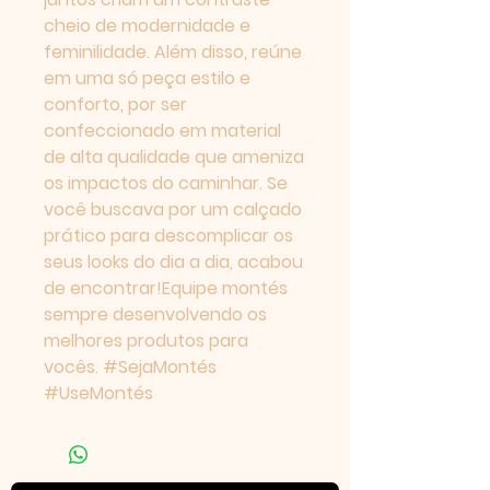
cheio de modernidade e 
Your 14 days trial has
feminilidade. Além disso, reúne 
expired.
em uma só peça estilo e 
The trial's over, but the show must go
conforto, por ser 
on! 🎬 Upgrade now to keep your web
confeccionado em material 
masterpiece in the spotlight.
de alta qualidade que ameniza 
os impactos do caminhar. Se 
você buscava por um calçado 
prático para descomplicar os 
seus looks do dia a dia, acabou 
de encontrar!Equipe montés 
sempre desenvolvendo os 
melhores produtos para 
vocês. #SejaMontés 
#UseMontés
Time de suporte
Online
🔎 Encontre suas respostas conosco