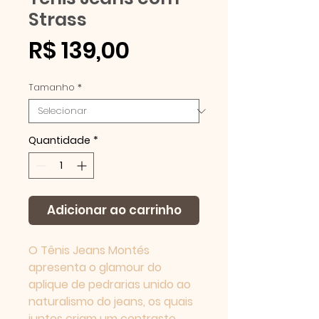
Strass
Preço
R$ 139,00
Powered by
InnoTech Apps
Tamanho
*
Quantidade
*
Adicionar ao carrinho
O Tênis Jeans Montés 
apresenta o glamour do 
aplique de pedrarias unido ao 
naturalismo do jeans, os quais 
juntos criam um contraste 