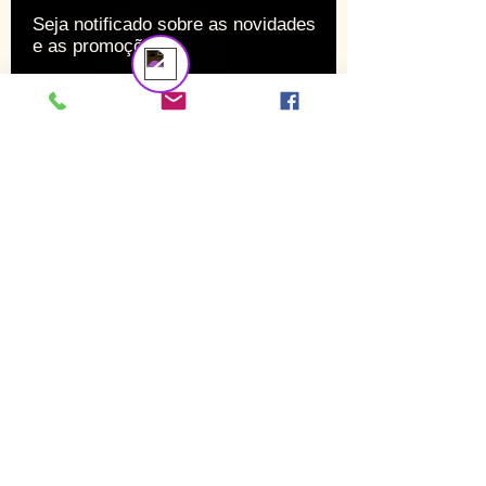
Seja notificado sobre as novidades
e as promoções
ENVIAR
SOCIAL
TOP CATEGORIAS
Facebook
Calça Cargo Masculinas
Camisetas
Instagram
Polos
Google+
MONTÉS