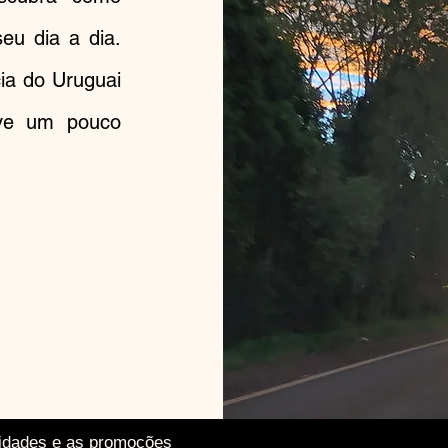
eu dia a dia.
cia do Uruguai
eve um pouco
vidades e as promoções