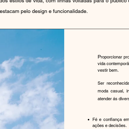
s estilos de vida, com linhas voltadas para o público u
estacam pelo design e funcionalidade.
P
roporcionar pr
vida contemporân
vestir bem.
​Ser reconheci
moda casual, in
atender ás dive
Fé e confiança e
ações e decisões.