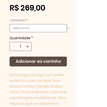
Preço
R$ 269,00
Powered by
InnoTech Apps
Tamanho
*
Quantidade
*
Adicionar ao carrinho
Uma peça coringa com estilo
autêntico para os dias frios.
Nossa Camisa Flanela Xadrez
Cinza, Preto e Branco traz uma
Your 14 days trial has
combinação moderna de tons
expired.
neutros que se adaptam a