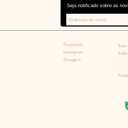
Seja notificado sobre as no
SOCIAL
MON
Facebook
Seja
Instagram
Sobr
Google+
Polít