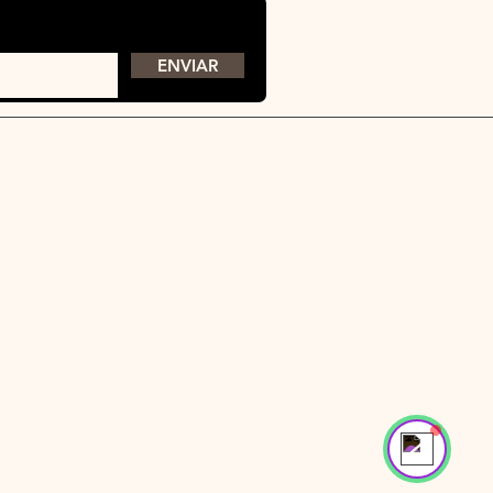
InnoTech Apps
ENVIAR
Your 14 days trial has expired.
The trial's over, but the show must go on! 🎬
Upgrade now to keep your web masterpiece in
the spotlight.
Time de suporte
Online
🔎 Encontre suas respostas conosco
 Outfitters.