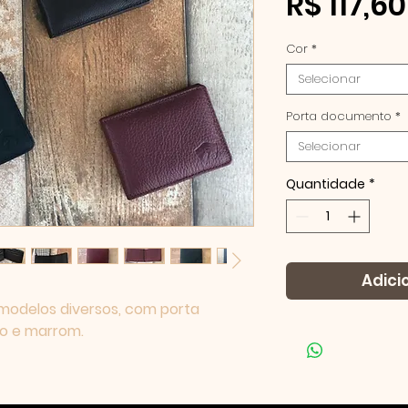
R$ 117,60
Cor
*
Selecionar
Porta documento
*
Selecionar
Quantidade
*
Adici
 modelos diversos, com porta
o e marrom.