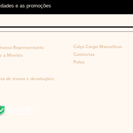
vidades e as promoções
TOP CATEGORIAS
TÉS
Calça Cargo Masculinas
 nosso Representante
Camisetas
e a Montés
Polos
ica de trocas e devoluções
© Copyright 2019 Montés